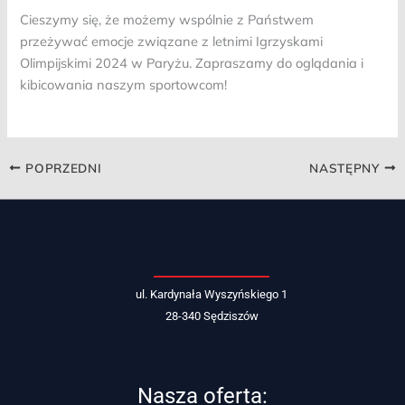
Cieszymy się, że możemy wspólnie z Państwem
przeżywać emocje związane z letnimi Igrzyskami
Olimpijskimi 2024 w Paryżu. Zapraszamy do oglądania i
kibicowania naszym sportowcom!
POPRZEDNI
NASTĘPNY
ul. Kardynała Wyszyńskiego 1
28-340 Sędziszów
Nasza oferta: