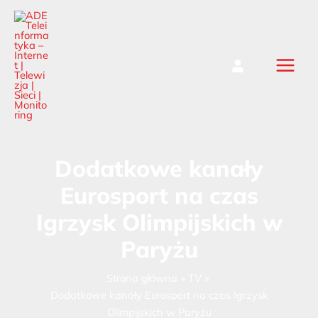
Przejdź
do
treści
ADE Teleinformatyka - Internet
| Telewizja | Sieci | Monitoring
Dodatkowe kanały
Eurosport na czas
Igrzysk Olimpijskich w
Paryżu
Strona główna
TV
Dodatkowe kanały Eurosport na czas Igrzysk
Olimpijskich w Paryżu