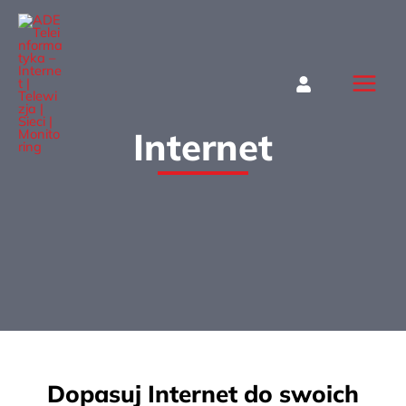
Przejdź
do
treści
ADE Teleinformatyka - Internet
| Telewizja | Sieci | Monitoring
Internet
Dopasuj Internet do swoich